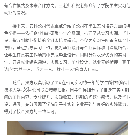
有合作模式及未来合作方向。
王老师和
熊
老师
介绍了学院
学生
实习
与
就业的情况
。
接下来，安科公司代表
重点介绍了公司在学生实习培养方面的特
色举措
——
依托企业核心研发与生产资源，构建了从实习实训、毕业
设计指导到就业衔接的全链条培养模式，不仅为实习生配备专属企业
导师，全程指导实习工作，更将毕业设计与企业实际项目深度结合，
让学生在真实工作场景中完成毕业设计，同时针对表现优秀的实习
生，开通就业绿色通道，实现实习、毕业设计、就业无缝衔接，真正
达成
“
培养一人、成才一人、就业一人
”
的育人目标。
4位
随后，双方
认真听取了
在公司实习约
一年的学生所作的
深圳
-安科
技术大学
公司
联合培养汇报。同学们详细分享了自身在实习期
间的工作内容、专业提升、实践收获
、
遇到的问题与感悟
，以及毕业
设计进展
，充分展现了学院学子扎实的专业基础与良好的实践能力，
得到了校企双方的一致认可。