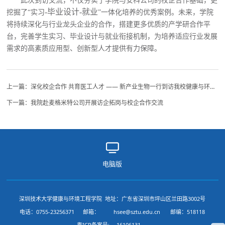
此次到访交流，
不仅
夯实了学院与安科公司的校企合作基础，更
-毕业设计-就业
挖掘了
“
实习
”
一体化培养的优秀案例。未来，学院
将持续深化与行业龙头企业的合作，搭建更多优质的产学研合作平
台，完善学生实习、毕业设计与就业衔接机制，为培养适应行业发展
需求的高素质应用型、创新型人才提供有力保障。
上一篇：
深化校企合作 共育医工人才 —— 新产业生物一行到访我校健康与环境工程学院交流座谈
下一篇：
我院赴麦格米特公司开展访企拓岗与校企合作交流
电脑版
深圳技术大学健康与环境工程学院 地址：广东省深圳市坪山区兰田路3002号
电话：0755-23256371
邮箱：
hsee@sztu.edu.cn
邮编：518118
粤ICP备案号:
16106131