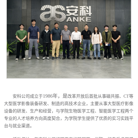
1986年，是
安科公司成立于
改革开放后首批从事磁共振、
CT等
大型医学影像装备研发、制造的高技术企业
，
主要从事大型医疗影像
设备
的研发、生产
和经营
，与学院
生物医学工程、智能医学工程两个
专业
的
人才培养方向高度契合
，
为学院学生提供了优质的实习实践平
台与就业渠道
。