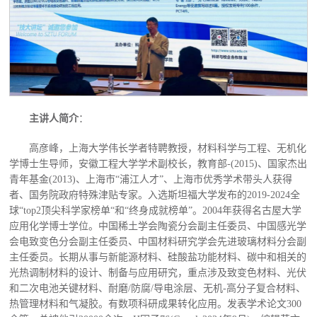
主讲人简介
：
高彦峰，上海大学伟长学者特聘教授，材料科学与工程、无机化
学博士生导师，安徽工程大学学术副校长，教育部-(2015)、国家杰出
青年基金(2013)、上海市“浦江人才”、上海市优秀学术带头人获得
者、国务院政府特殊津贴专家。入选斯坦福大学发布的2019-2024全
球“top2顶尖科学家榜单“和“终身成就榜单”。2004年获得名古屋大学
应用化学博士学位。中国稀土学会陶瓷分会副主任委员、中国感光学
会电致变色分会副主任委员、中国材料研究学会先进玻璃材料分会副
主任委员。长期从事与新能源材料、硅酸盐功能材料、碳中和相关的
光热调制材料的设计、制备与应用研究，重点涉及致变色材料、光伏
和二次电池关键材料、耐磨/防腐/导电涂层、无机-高分子复合材料、
热管理材料和气凝胶。有数项科研成果转化应用。发表学术论文300