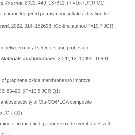
ng Journal
, 2022, 449: 137811. (IF=16.7,JCR Q1)
embrane triggered peroxymonosulfate activation for
ment
, 2022, 814: 152698. (Co-first author,IF=10.7,JCR
tion between chiral selectors and probes on
Materials and Interfaces
, 2020, 12: 10893–10901.
ation of graphene oxide membranes to improve
582: 83–90. (IF=10.5,JCR Q1)
nantioselectivity of Glu-GO/PLGA composite
.5,JCR Q1)
of amino acid modiﬁed graphene oxide membranes with
R Q1)