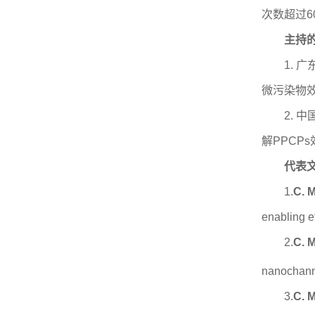
次数超过60
主持
1. 
微污染物效
2. 
解PPCPs
代表
1.
C. 
enabling ef
2.
C. 
nanochann
3.
C. 