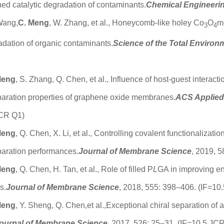
ed catalytic degradation of contaminants.
Chemical Engineeri
Wang,
C. Meng
, W. Zhang, et al., Honeycomb-like holey Co
O
m
3
4
adation of organic contaminants.
Science of the Total Environ
Meng
, S. Zhang, Q. Chen, et al., Influence of host-guest interac
aration properties of graphene oxide membranes.
ACS Applied 
JCR Q1)
Meng
, Q. Chen, X. Li, et al., Controlling covalent functionaliz
aration performances.
Journal of Membrane Science
, 2019, 
Meng
, Q. Chen, H. Tan, et al., Role of filled P
L
GA in improving e
s.
Journal of Membrane Science
, 2018, 555: 398–406. (IF=10
Meng
, Y. Sheng, Q. Chen,et al.,Exceptional chiral separation 
ournal of Membrane Science
, 2017, 526: 25–31. (IF=10.5,JC