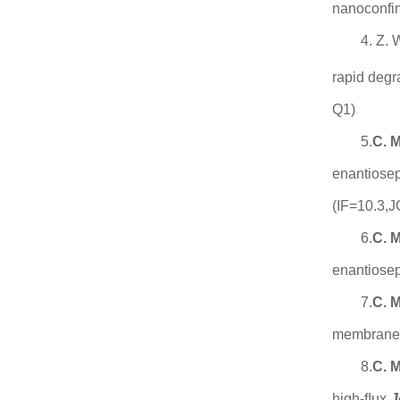
nanoconfin
4. Z. 
rapid degr
Q1)
5.
C. 
enantiosep
(IF=10.3,
6.
C. 
enantiosep
7.
C. 
membrane
8.
C. 
high-ﬂux.
J